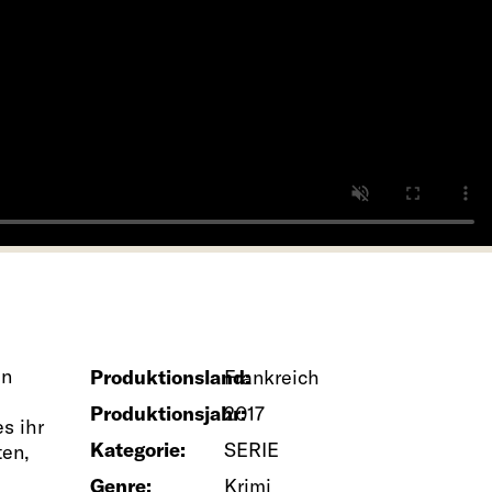
en
Produktionsland:
Frankreich
Produktionsjahr:
2017
s ihr
Kategorie:
SERIE
ten,
Genre:
Krimi