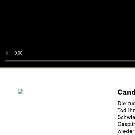
Candi
Die zu
Tod ih
Schwier
Gespür 
wieder