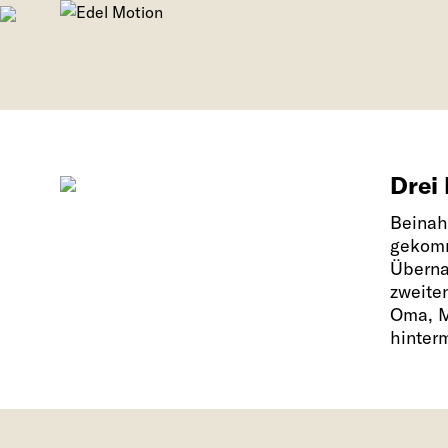
Drei 
Beinah
gekomm
Überna
zweite
Oma, M
hinter