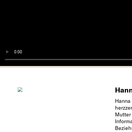
Hann
Hanna S
herzze
Mutter 
Inform
Bezieh