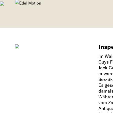
Inspe
Im Wal
Guys F
Jack C
er ware
Sex-Sk
Es ges
damals
Während
vom Za
Antiqu