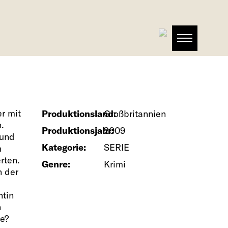
r mit
Produktionsland:
Großbritannien
.
Produktionsjahr:
2009
 und
Kategorie:
SERIE
m
rten.
Genre:
Krimi
n der
ntin
n
e?