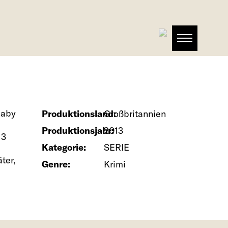
naby
Produktionsland:
Großbritannien
Produktionsjahr:
2013
 3
Kategorie:
SERIE
ter,
Genre:
Krimi