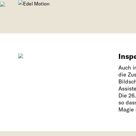
Insp
Auch i
die Zu
Bildsc
Assist
Die 26
so das
Magie 