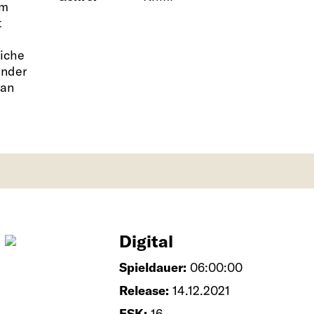
em
t
liche
ender
ran
Digital
Spieldauer:
06:00:00
Release:
14.12.2021
FSK:
16