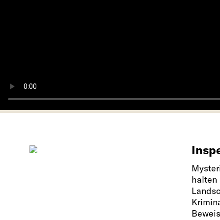
Insp
Myster
halten
Landsc
Krimina
Beweis 