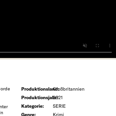
Morde
Produktionsland:
Großbritannien
Produktionsjahr:
2021
Kategorie:
SERIE
nter
In
Genre:
Krimi