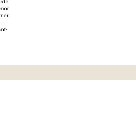
orde
umor
ner,
nt-