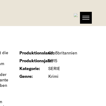
t die
Produktionsland:
Großbritannien
Produktionsjahr:
2015
ham
Kategorie:
SERIE
n
 der
Genre:
Krimi
mante
eben
in