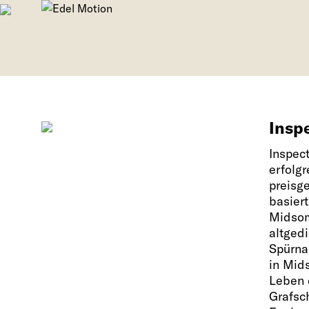
Insp
Inspect
erfolgr
preisg
basier
Midsom
altged
Spürna
in Mids
Leben 
Grafsc