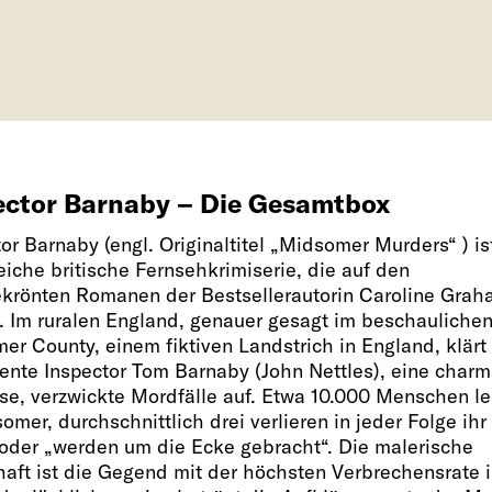
ector Barnaby – Die Gesamtbox
or Barnaby (engl. Originaltitel „Midsomer Murders“ ) is
eiche britische Fernsehkrimiserie, die auf den
ekrönten Romanen der Bestsellerautorin Caroline Gra
t. Im ruralen England, genauer gesagt im beschauliche
er County, einem fiktiven Landstrich in England, klärt
iente Inspector Tom Barnaby (John Nettles), eine char
se, verzwickte Mordfälle auf. Etwa 10.000 Menschen l
omer, durchschnittlich drei verlieren in jeder Folge ihr
oder „werden um die Ecke gebracht“. Die malerische
haft ist die Gegend mit der höchsten Verbrechensrate 