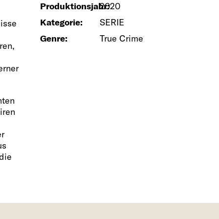
Produktionsjahr:
2020
Kategorie:
SERIE
isse
Genre:
True Crime
ren,
erner
nten
iren
er
us
die