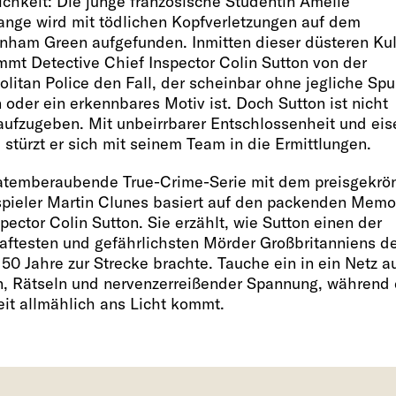
ichkeit: Die junge französische Studentin Amélie
ange wird mit tödlichen Kopfverletzungen auf dem
nham Green aufgefunden. Inmitten dieser düsteren Kul
mmt Detective Chief Inspector Colin Sutton von der
litan Police den Fall, der scheinbar ohne jegliche Spu
oder ein erkennbares Motiv ist. Doch Sutton ist nicht
 aufzugeben. Mit unbeirrbarer Entschlossenheit und eis
 stürzt er sich mit seinem Team in die Ermittlungen.
atemberaubende True-Crime-Serie mit dem preisgekrö
pieler Martin Clunes basiert auf den packenden Memo
pector Colin Sutton. Sie erzählt, wie Sutton einen der
haftesten und gefährlichsten Mörder Großbritanniens d
 50 Jahre zur Strecke brachte. Tauche ein in ein Netz a
en, Rätseln und nervenzerreißender Spannung, während 
it allmählich ans Licht kommt.