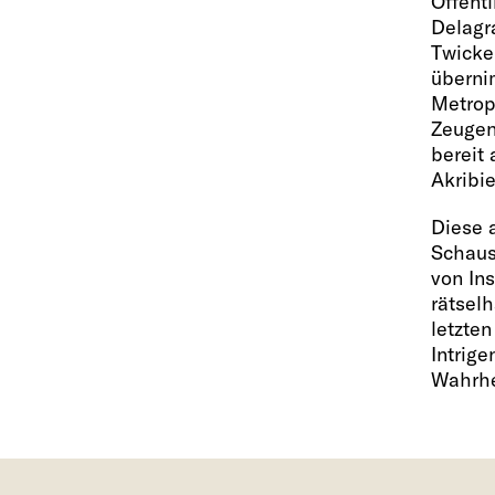
Öffentl
Delagr
Twicke
überni
Metropo
Zeugen 
bereit
Akribie
Diese 
Schaus
von Ins
rätsel
letzten
Intrig
Wahrhe