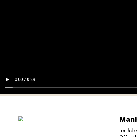
Manh
Im Jah