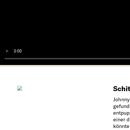
Schit
Johnny
gefund
entpup
einer 
könnte