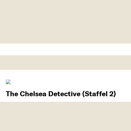
The Chelsea Detective (Staffel 2)
In Londons Nobeldistrikt Chelsea löst Inspector
Max Arnold Kriminalfälle im Spannungsfeld …