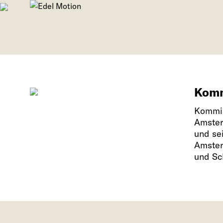
Komm
Kommiss
Amster
und se
Amster
und Sc